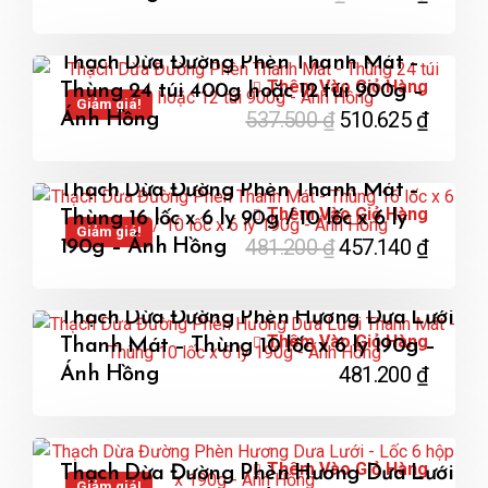
Thạch Dừa Đường Phèn Thanh Mát –
Thêm Vào Giỏ Hàng
Thùng 24 túi 400g hoặc 12 túi 900g –
Giảm giá!
537.500
₫
510.625
₫
Ánh Hồng
Thạch Dừa Đường Phèn Thanh Mát –
Thêm Vào Giỏ Hàng
Thùng 16 lốc x 6 ly 90g / 10 lốc x 6 ly
Giảm giá!
481.200
₫
457.140
₫
190g – Ánh Hồng
Thạch Dừa Đường Phèn Hương Dưa Lưới
Thêm Vào Giỏ Hàng
Thanh Mát – Thùng 10 lốc x 6 ly 190g –
481.200
₫
Ánh Hồng
Thêm Vào Giỏ Hàng
Thạch Dừa Đường Phèn Hương Dưa Lưới
Giảm giá!