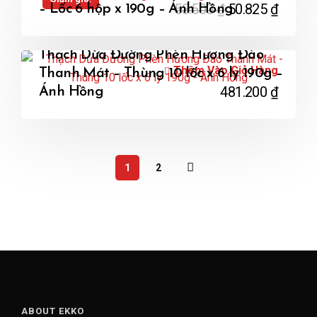
53.500
₫
50.825
₫
– Lốc 6 hộp x 190g – Ánh Hồng
Thạch Dừa Đường Phèn Hương Đào
Thêm Vào Giỏ Hàng
Thanh Mát – Thùng 10 lốc x 6 ly 190g –
481.200
₫
Ánh Hồng
1
2
ABOUT EKKO