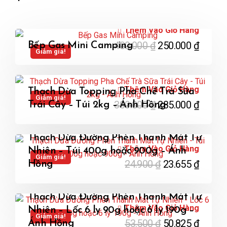
Thêm Vào Giỏ Hàng
400.000
₫
250.000
₫
Bếp Gas Mini Camping
Giảm giá!
Thêm Vào Giỏ Hàng
Thạch Dừa Topping Pha Chế Trà Sữa
Giảm giá!
300.000
₫
285.000
₫
Trái Cây – Túi 2kg – Ánh Hồng
Thạch Dừa Đường Phèn Thanh Mát Tự
Thêm Vào Giỏ Hàng
Nhiên – Túi 400g hoặc 900g – Ánh
Giảm giá!
24.900
₫
23.655
₫
Hồng
Thạch Dừa Đường Phèn Thanh Mát Tự
Thêm Vào Giỏ Hàng
Nhiên – Lốc 6 ly 90g hoặc 6 ly 190g –
Giảm giá!
53.500
₫
50.825
₫
Ánh Hồng