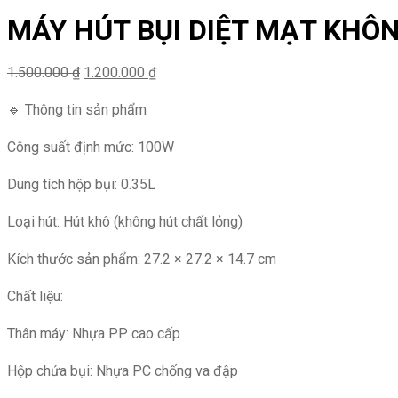
MÁY HÚT BỤI DIỆT MẠT KHÔ
Giá
Giá
1.500.000
₫
1.200.000
₫
gốc
hiện
🔹 Thông tin sản phẩm
là:
tại
1.500.000 ₫.
là:
Công suất định mức: 100W
1.200.000 ₫.
Dung tích hộp bụi: 0.35L
Loại hút: Hút khô (không hút chất lỏng)
Kích thước sản phẩm: 27.2 × 27.2 × 14.7 cm
Chất liệu:
Thân máy: Nhựa PP cao cấp
Hộp chứa bụi: Nhựa PC chống va đập