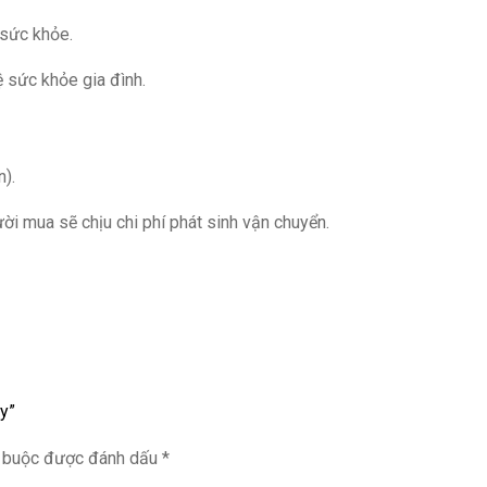
 sức khỏe.
ệ sức khỏe gia đình.
).
ời mua sẽ chịu chi phí phát sinh vận chuyển.
y”
t buộc được đánh dấu
*