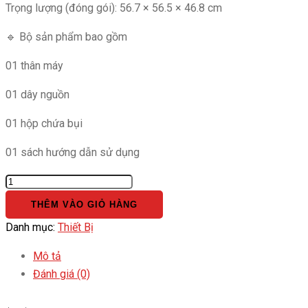
Trọng lượng (đóng gói): 56.7 × 56.5 × 46.8 cm
🔹 Bộ sản phẩm bao gồm
01 thân máy
01 dây nguồn
01 hộp chứa bụi
01 sách hướng dẫn sử dụng
Máy
Hút
THÊM VÀO GIỎ HÀNG
Bụi
Danh mục:
Thiết Bị
Diệt
Mạt
Mô tả
Không
Đánh giá (0)
Dây
số