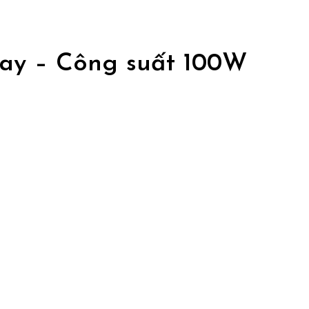
tay – Công suất 100W
×
Liên hệ mua sỉ