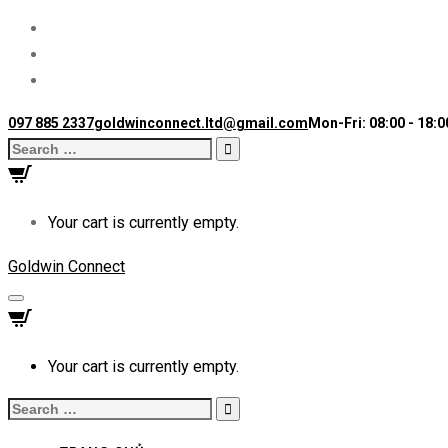
097 885 2337
goldwinconnect.ltd@gmail.com
Mon-Fri: 08:00 - 18:0
Search
for:
Your cart is currently empty.
Goldwin Connect
Toggle
navigation
Your cart is currently empty.
Search
for: