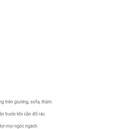
Zalo
Gọi ngay
ưng trên giường, sofa, thảm.
ần trước khi cần đổ rác.
 lợi mọi ngóc ngách.