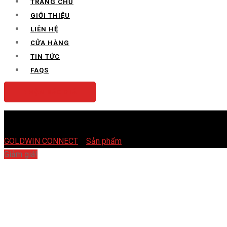
TRANG CHỦ
GIỚI THIỆU
LIÊN HỆ
CỬA HÀNG
TIN TỨC
FAQS
NHẬN BÁO GIÁ
SHOP
GOLDWIN CONNECT
>
Sản phẩm
>
Máy Hút Bụi Diệt Mạt Khôn
Giảm giá!